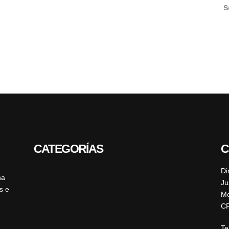
S
CATEGORÍAS
C
Di
ha
Ju
s e
Mo
CP
Te