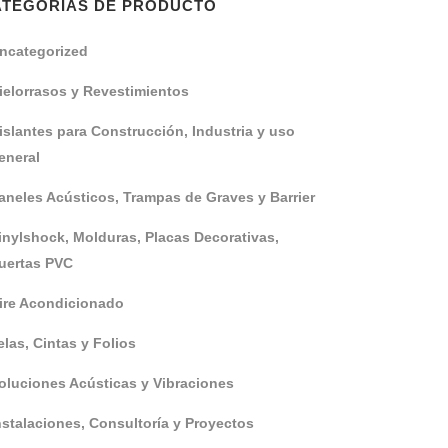
ATEGORÍAS DE PRODUCTO
ncategorized
ielorrasos y Revestimientos
islantes para Construcción, Industria y uso
eneral
aneles Acústicos, Trampas de Graves y Barrier
inylshock, Molduras, Placas Decorativas,
uertas PVC
ire Acondicionado
elas, Cintas y Folios
oluciones Acústicas y Vibraciones
nstalaciones, Consultoría y Proyectos