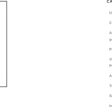
C
U
C
A
g
P
V
P
A
T
S
I