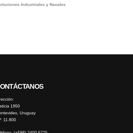
oluciones Industriales y Navales
ONTÁCTANOS
rección:
sticia 1950
ntevideo, Uruguay
: 11.800
léfono: (+598) 2400 6725