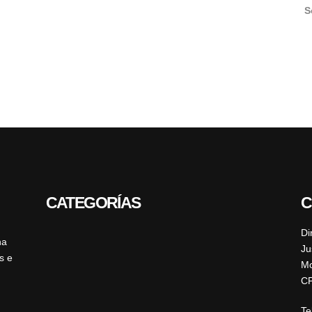
S
CATEGORÍAS
C
Di
ha
Ju
s e
Mo
CP
Te