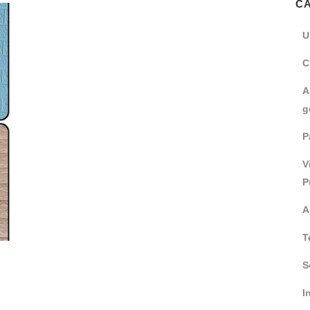
C
U
C
A
g
P
V
P
A
T
S
I