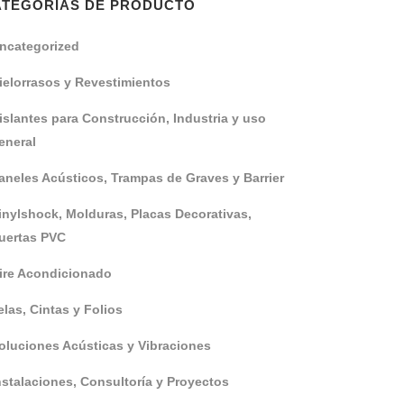
ATEGORÍAS DE PRODUCTO
ncategorized
ielorrasos y Revestimientos
islantes para Construcción, Industria y uso
eneral
aneles Acústicos, Trampas de Graves y Barrier
inylshock, Molduras, Placas Decorativas,
uertas PVC
ire Acondicionado
elas, Cintas y Folios
oluciones Acústicas y Vibraciones
nstalaciones, Consultoría y Proyectos