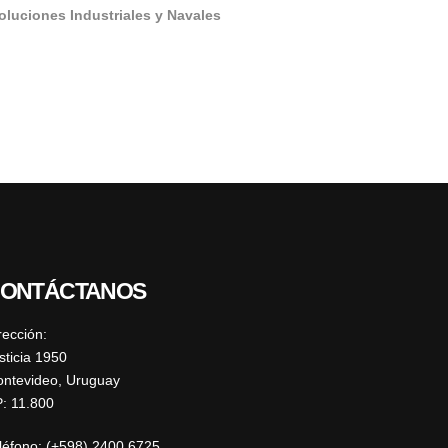
oluciones Industriales y Navales
ONTÁCTANOS
rección:
sticia 1950
ntevideo, Uruguay
: 11.800
léfono: (+598) 2400 6725