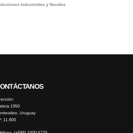
oluciones Industriales y Navales
ONTÁCTANOS
rección:
sticia 1950
ntevideo, Uruguay
: 11.800
léfono: (+598) 2400 6725