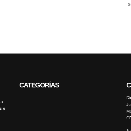
S
CATEGORÍAS
C
Di
ha
Ju
s e
Mo
CP
Te