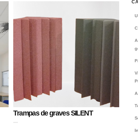
C
U
C
A
g
P
V
P
A
T
Trampas de graves SILENT
S
I