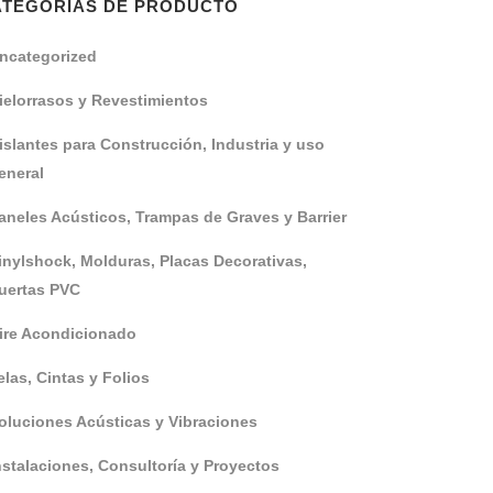
ATEGORÍAS DE PRODUCTO
ncategorized
ielorrasos y Revestimientos
islantes para Construcción, Industria y uso
eneral
aneles Acústicos, Trampas de Graves y Barrier
inylshock, Molduras, Placas Decorativas,
uertas PVC
ire Acondicionado
elas, Cintas y Folios
oluciones Acústicas y Vibraciones
nstalaciones, Consultoría y Proyectos