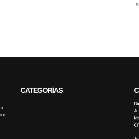
S
CATEGORÍAS
C
Di
ha
Ju
s e
Mo
CP
Te