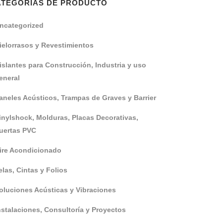
ATEGORÍAS DE PRODUCTO
ncategorized
ielorrasos y Revestimientos
islantes para Construcción, Industria y uso
eneral
aneles Acústicos, Trampas de Graves y Barrier
inylshock, Molduras, Placas Decorativas,
uertas PVC
ire Acondicionado
elas, Cintas y Folios
oluciones Acústicas y Vibraciones
nstalaciones, Consultoría y Proyectos