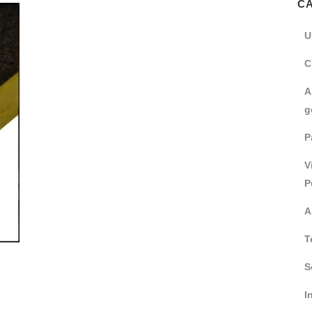
C
U
C
A
g
P
V
P
A
T
S
I