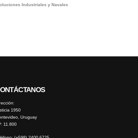
oluciones Industriales y Navales
ONTÁCTANOS
rección:
sticia 1950
ntevideo, Uruguay
: 11.800
léfono: (+598) 2400 6725