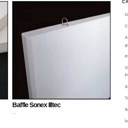
C
U
C
A
g
P
V
P
A
T
Baffle Sonex Illtec
S
I