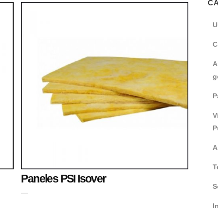
C
U
C
A
g
P
V
P
A
T
Paneles PSI Isover
S
I