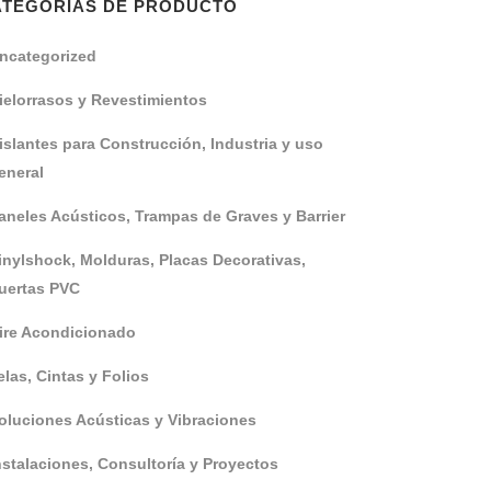
ATEGORÍAS DE PRODUCTO
ncategorized
ielorrasos y Revestimientos
islantes para Construcción, Industria y uso
eneral
aneles Acústicos, Trampas de Graves y Barrier
inylshock, Molduras, Placas Decorativas,
uertas PVC
ire Acondicionado
elas, Cintas y Folios
oluciones Acústicas y Vibraciones
nstalaciones, Consultoría y Proyectos