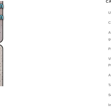
C
U
C
A
g
P
V
P
A
T
S
I