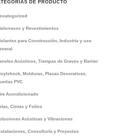
ATEGORÍAS DE PRODUCTO
ncategorized
ielorrasos y Revestimientos
islantes para Construcción, Industria y uso
eneral
aneles Acústicos, Trampas de Graves y Barrier
inylshock, Molduras, Placas Decorativas,
uertas PVC
ire Acondicionado
elas, Cintas y Folios
oluciones Acústicas y Vibraciones
nstalaciones, Consultoría y Proyectos