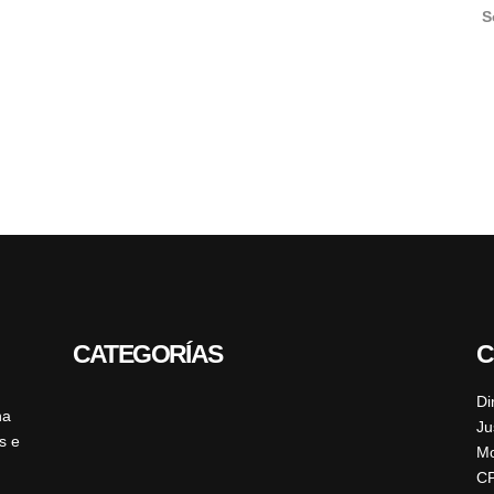
S
CATEGORÍAS
C
Di
ha
Ju
s e
Mo
CP